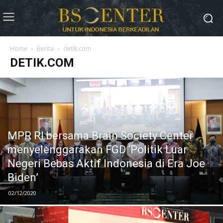
Home
Berita
detik.com
DETIK.COM
MPR RI bersama Brain Society Center
menyelenggarakan FGD ‘Politik Luar
Negeri Bebas Aktif Indonesia di Era Joe
Biden’
02/12/2020