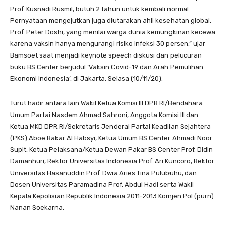
Prof. Kusnadi Rusmil, butuh 2 tahun untuk kembali normal.
Pernyataan mengejutkan juga diutarakan ahli kesehatan global,
Prof. Peter Doshi, yang menilai warga dunia kemungkinan kecewa
karena vaksin hanya mengurangi risiko infeksi 30 persen,” ujar
Bamsoet saat menjadi keynote speech diskusi dan pelucuran
buku BS Center berjudul ‘Vaksin Covid-19 dan Arah Pemulihan
Ekonomi Indonesia’, di Jakarta, Selasa (10/11/20).
Turut hadir antara lain Wakil Ketua Komisi III DPR RI/Bendahara
Umum Partai Nasdem Ahmad Sahroni, Anggota Komisi III dan
Ketua MKD DPR RI/Sekretaris Jenderal Partai Keadilan Sejahtera
(PKS) Aboe Bakar Al Habsyi, Ketua Umum BS Center Ahmadi Noor
Supit, Ketua Pelaksana/Ketua Dewan Pakar BS Center Prof. Didin
Damanhuri, Rektor Universitas Indonesia Prof. Ari Kuncoro, Rektor
Universitas Hasanuddin Prof. Dwia Aries Tina Pulubuhu, dan
Dosen Universitas Paramadina Prof. Abdul Hadi serta Wakil
Kepala Kepolisian Republik Indonesia 2011-2013 Komjen Pol (purn)
Nanan Soekarna.