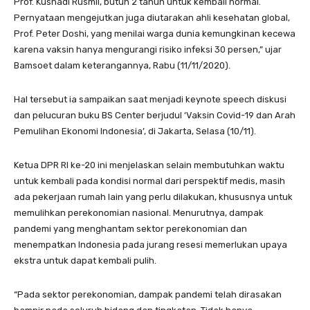
Prof. Kusnadi Rusmil, butuh 2 tahun untuk kembali normal.
Pernyataan mengejutkan juga diutarakan ahli kesehatan global,
Prof. Peter Doshi, yang menilai warga dunia kemungkinan kecewa
karena vaksin hanya mengurangi risiko infeksi 30 persen,” ujar
Bamsoet dalam keterangannya, Rabu (11/11/2020).
Hal tersebut ia sampaikan saat menjadi keynote speech diskusi
dan pelucuran buku BS Center berjudul ‘Vaksin Covid-19 dan Arah
Pemulihan Ekonomi Indonesia’, di Jakarta, Selasa (10/11).
Ketua DPR RI ke-20 ini menjelaskan selain membutuhkan waktu
untuk kembali pada kondisi normal dari perspektif medis, masih
ada pekerjaan rumah lain yang perlu dilakukan, khususnya untuk
memulihkan perekonomian nasional. Menurutnya, dampak
pandemi yang menghantam sektor perekonomian dan
menempatkan Indonesia pada jurang resesi memerlukan upaya
ekstra untuk dapat kembali pulih.
“Pada sektor perekonomian, dampak pandemi telah dirasakan