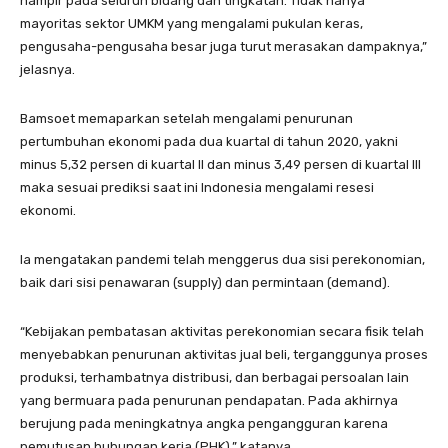
hampir pada seluruh bidang dan tingkatan. Tidak hanya
mayoritas sektor UMKM yang mengalami pukulan keras,
pengusaha-pengusaha besar juga turut merasakan dampaknya,”
jelasnya.
Bamsoet memaparkan setelah mengalami penurunan
pertumbuhan ekonomi pada dua kuartal di tahun 2020, yakni
minus 5,32 persen di kuartal II dan minus 3,49 persen di kuartal III
maka sesuai prediksi saat ini Indonesia mengalami resesi
ekonomi.
Ia mengatakan pandemi telah menggerus dua sisi perekonomian,
baik dari sisi penawaran (supply) dan permintaan (demand).
“Kebijakan pembatasan aktivitas perekonomian secara fisik telah
menyebabkan penurunan aktivitas jual beli, terganggunya proses
produksi, terhambatnya distribusi, dan berbagai persoalan lain
yang bermuara pada penurunan pendapatan. Pada akhirnya
berujung pada meningkatnya angka pengangguran karena
pemutusan hubungan kerja (PHK),” katanya.