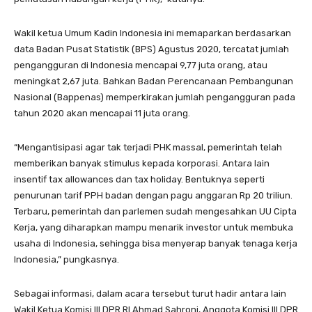
Wakil ketua Umum Kadin Indonesia ini memaparkan berdasarkan
data Badan Pusat Statistik (BPS) Agustus 2020, tercatat jumlah
pengangguran di Indonesia mencapai 9,77 juta orang, atau
meningkat 2,67 juta. Bahkan Badan Perencanaan Pembangunan
Nasional (Bappenas) memperkirakan jumlah pengangguran pada
tahun 2020 akan mencapai 11 juta orang.
“Mengantisipasi agar tak terjadi PHK massal, pemerintah telah
memberikan banyak stimulus kepada korporasi. Antara lain
insentif tax allowances dan tax holiday. Bentuknya seperti
penurunan tarif PPH badan dengan pagu anggaran Rp 20 triliun.
Terbaru, pemerintah dan parlemen sudah mengesahkan UU Cipta
Kerja, yang diharapkan mampu menarik investor untuk membuka
usaha di Indonesia, sehingga bisa menyerap banyak tenaga kerja
Indonesia,” pungkasnya.
Sebagai informasi, dalam acara tersebut turut hadir antara lain
Wakil Ketua Komisi III DPR RI Ahmad Sahroni, Anggota Komisi III DPR