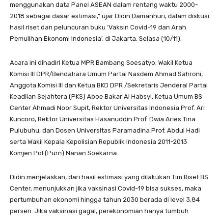
menggunakan data Panel ASEAN dalam rentang waktu 2000-
2018 sebagai dasar estimasi,” ujar Didin Damanhuri, dalam diskusi
hasil riset dan peluncuran buku ‘Vaksin Covid-19 dan Arah
Pemulihan Ekonomi Indonesia’, di Jakarta, Selasa (10/11).
Acara ini dihadiri Ketua MPR Bambang Soesatyo, Wakil Ketua
Komisi III DPR/Bendahara Umum Partai Nasdem Ahmad Sahroni,
Anggota Komisi III dan Ketua BKD DPR /Sekretaris Jenderal Partai
Keadilan Sejahtera (PKS) Aboe Bakar Al Habsyi, Ketua Umum BS
Center Ahmadi Noor Supit, Rektor Universitas Indonesia Prof. Ari
Kuncoro, Rektor Universitas Hasanuddin Prof. Dwia Aries Tina
Pulubuhu, dan Dosen Universitas Paramadina Prof. Abdul Hadi
serta Wakil Kepala Kepolisian Republik Indonesia 2011-2013
Komjen Pol (Purn) Nanan Soekarna.
Didin menjelaskan, dari hasil estimasi yang dilakukan Tim Riset BS
Center, menunjukkan jika vaksinasi Covid-19 bisa sukses, maka
pertumbuhan ekonomi hingga tahun 2030 berada di level 3,84
persen. Jika vaksinasi gagal, perekonomian hanya tumbuh