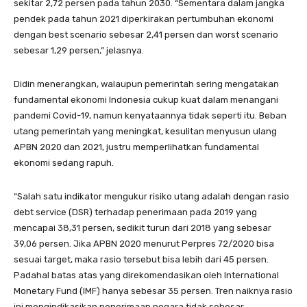
sekitar 2,72 persen pada tahun 2030. “Sementara dalam jangka
pendek pada tahun 2021 diperkirakan pertumbuhan ekonomi
dengan best scenario sebesar 2,41 persen dan worst scenario
sebesar 1,29 persen,” jelasnya.
Didin menerangkan, walaupun pemerintah sering mengatakan
fundamental ekonomi Indonesia cukup kuat dalam menangani
pandemi Covid-19, namun kenyataannya tidak seperti itu. Beban
utang pemerintah yang meningkat, kesulitan menyusun ulang
APBN 2020 dan 2021, justru memperlihatkan fundamental
ekonomi sedang rapuh.
“Salah satu indikator mengukur risiko utang adalah dengan rasio
debt service (DSR) terhadap penerimaan pada 2019 yang
mencapai 38,31 persen, sedikit turun dari 2018 yang sebesar
39,06 persen. Jika APBN 2020 menurut Perpres 72/2020 bisa
sesuai target, maka rasio tersebut bisa lebih dari 45 persen.
Padahal batas atas yang direkomendasikan oleh International
Monetary Fund (IMF) hanya sebesar 35 persen. Tren naiknya rasio
ini mengindikasikan penerimaan negara tidak sebesar