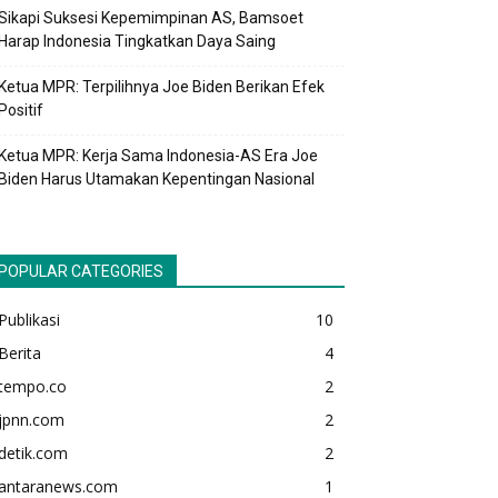
Sikapi Suksesi Kepemimpinan AS, Bamsoet
Harap Indonesia Tingkatkan Daya Saing
Ketua MPR: Terpilihnya Joe Biden Berikan Efek
Positif
Ketua MPR: Kerja Sama Indonesia-AS Era Joe
Biden Harus Utamakan Kepentingan Nasional
POPULAR CATEGORIES
Publikasi
10
Berita
4
tempo.co
2
jpnn.com
2
detik.com
2
antaranews.com
1